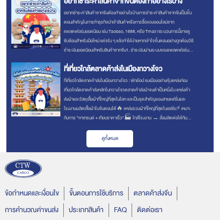
อยากชำระค่าสินค้าจากจีนต้องทำอย่างไรบ้าง
Tiktok / Youtube @ct
อยากชำระค่าสินค้าจากจีนต้องทำอย่างไรบ้างการชำระค่าสินค้าจากจีนเป็นขั้น
ตอนสำคัญในการทำธุรกิจนำเข้าสินค้าหรือการซื้อของออนไลน์จาก
แพลตฟอร์มยอดนิยม เช่น Taobao, 1688, หรือ Tmall กระบวนการนี้อาจดู
ซับซ้อนสำหรับมือใหม่ แต่จริง ๆ แล้วทำได้ง่ายหากเข้าใจขั้นตอนอย่างถูกต้องวิธี
ชำระเงินยอดนิยมสำหรับสินค้าจากจีน1. ชำระเงินผ่านระบบของแพลตฟอร์ม
แพลตฟอร์มอย่าง Taobao, Tmall, และ 1688 รองรับการชำระเงินผ่านระบบ
ที่เที่ยวใกล้ตลาดค้าส่งในเมืองกวางโจว
ออนไลน์ เช่น:Alipay (支付宝)เป็นวิธีชำระเงินหลักของแพ
ที่เที่ยวใกล้ตลาดค้าส่งในเมืองกวางโจว : พักช้อป ชมเมืองอย่างคุ้มแหล่งท่อง
เที่ยวใกล้ตลาดค้าส่งหลักในกวางโจวตลาดค้าส่งผ้าจงต้าเป็นหนึ่งใน แหล่งค้า
ส่งผ้าและวัสดุเสื้อผ้าที่ใหญ่ที่สุดในโลก และเป็นจุดสำคัญของสายแฟชั่นและ
โรงงานผลิตเสื้อผ้าในจีนตอนใต้🔥 แหล่งรวมผ้าที่ใหญ่ที่สุดในเอเชีย⚡ เหมาะ
กับการ “หาเทรนด์ + เทียบราคาเร็ว”🏭 ใกล้โรงงาน → สั่งผลิตต่อได้ทันที
💰 ราคาส่ง (ต่อรองได้)สถานที่เที่ยวใกล้เคียง: Canton Tower (广州
塔)Pearl River Night Cruise (珠
ดูทั้งหมด
ข้อกำหนดและเงื่อนไข
ขั้นตอนการใช้บริการ
ตลาดค้าส่งจีน
การคำนวณค่าขนส่ง
ประเภทสินค้า
FAQ
ติดต่อเรา