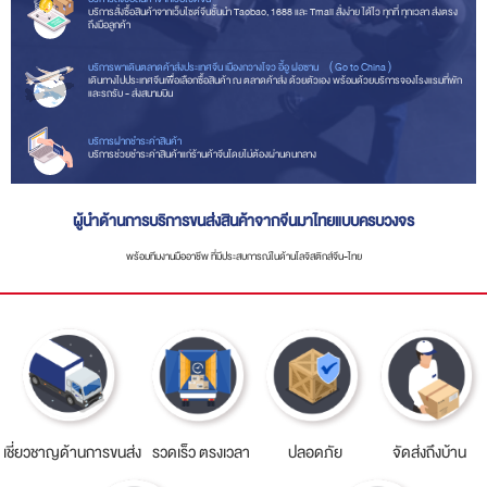
บริการสั่งซื้อสินค้าจากเว็บไซต์จีนชั้นนำ Taobao, 1688 และ Tmall สั่งง่าย ได้ไว ทุกที่ ทุกเวลา ส่งตรง
ถึงมือลูกค้า
บริการพาเดินตลาดค้าส่งประเทศจีน เมืองกวางโจว อี้อู ฝอซาน （Go to China）
เดินทางไปประเทศจีนเพื่อเลือกซื้อสินค้า ณ ตลาดค้าส่ง ด้วยตัวเอง พร้อมด้วยบริการจองโรงแรมที่พัก
และรถรับ - ส่งสนามบิน
บริการฝากชำระค่าสินค้า
บริการช่วยชำระค่าสินค้าแก่ร้านค้าจีนโดยไม่ต้องผ่านคนกลาง
ผู้นำด้านการบริการขนส่งสินค้าจากจีนมาไทยแบบครบวงจร
พร้อมทีมงานมืออาชีพ ที่มีประสบการณ์ในด้านโลจิสติกส์จีน-ไทย
เชี่ยวชาญด้านการขนส่ง
รวดเร็ว ตรงเวลา
ปลอดภัย
จัดส่งถึงบ้าน