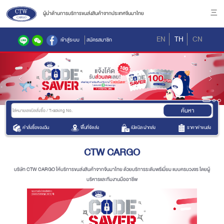
ผู้นำด้านการบริการขนส่งสินค้าจากประเทศจีนมาไทย
三
EN
TH
CN
เข้าสู่ระบบ
สมัครสมาชิก
Previous
Next


ค้นหา
คำสั่งซื้อของฉัน
พื้นที่จัดส่ง
เปิดบิล ฝากส่ง
ราคาค่าขนส่ง
CTW CARGO
บริษัท CTW CARGO ให้บริการขนส่งสินค้าจากจีนมาไทย ด้วยบริการระดับพรีเมี่ยม แบบครบวงจร โดยผู้
บริหารและทีมงานมืออาชีพ